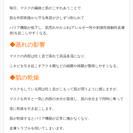
毎日、マスクの繊維と肌がこすれあうことで、
肌を外部刺激から守る角質が少しずつ削られて
バリア機能が低下し、肌荒れやかぶれ(アレルギー性や刺激性接触性皮膚
炎)を起こしやすくなる。
◆蒸れの影響
マスクの内部は吐く息で蒸れて高温多湿になり、
ニキビを引き起こすアクネ菌などの細菌や雑菌が繁殖しやすくなる。
◆肌の乾燥
マスクをしている間は吐く息がこもって肌が潤うように感じますが、
マスクを外すと一気に内部の水分が蒸発し、肌の水分まで同時に奪って
逆に乾燥を引き起こします。
肌が乾燥するとバリア機能が正常に働かなくなり、
皮膚トラブルを招いてしまいます。