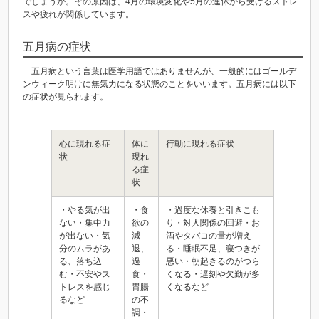
でしょうか。その原因は、4月の環境変化や5月の連休から受けるストレ
スや疲れが関係しています。
五月病の症状
五月病という言葉は医学用語ではありませんが、一般的にはゴールデ
ンウィーク明けに無気力になる状態のことをいいます。五月病には以下
の症状が見られます。
心に現れる症
体に
行動に現れる症状
状
現れ
る症
状
・やる気が出
・食
・過度な休養と引きこも
ない・集中力
欲の
り・対人関係の回避・お
が出ない・気
減
酒やタバコの量が増え
分のムラがあ
退、
る・睡眠不足、寝つきが
る、落ち込
過
悪い・朝起きるのがつら
む・不安やス
食・
くなる・遅刻や欠勤が多
トレスを感じ
胃腸
くなるなど
るなど
の不
調・