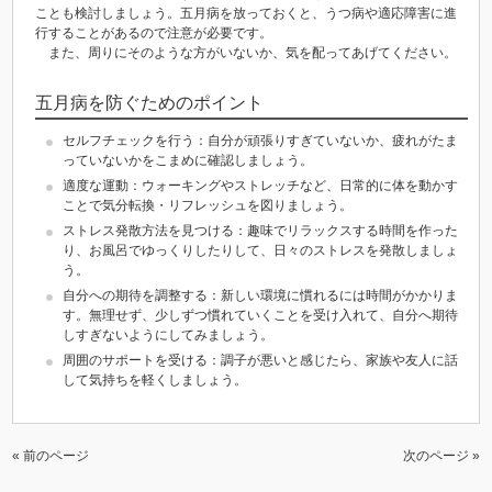
ことも検討しましょう。五月病を放っておくと、うつ病や適応障害に進
行することがあるので注意が必要です。
また、周りにそのような方がいないか、気を配ってあげてください。
五月病を防ぐためのポイント
セルフチェックを行う：自分が頑張りすぎていないか、疲れがたま
っていないかをこまめに確認しましょう。
適度な運動：ウォーキングやストレッチなど、日常的に体を動かす
ことで気分転換・リフレッシュを図りましょう。
ストレス発散方法を見つける：趣味でリラックスする時間を作った
り、お風呂でゆっくりしたりして、日々のストレスを発散しましょ
う。
自分への期待を調整する：新しい環境に慣れるには時間がかかりま
す。無理せず、少しずつ慣れていくことを受け入れて、自分へ期待
しすぎないようにしてみましょう。
周囲のサポートを受ける：調子が悪いと感じたら、家族や友人に話
して気持ちを軽くしましょう。
« 前のページ
次のページ »