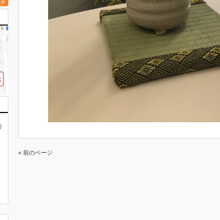
う
« 前のページ