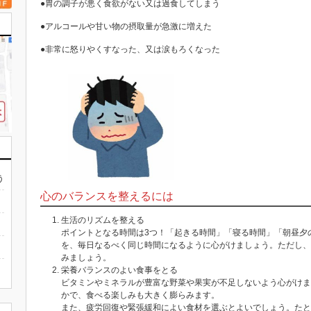
●胃の調子が悪く食欲がない又は過食してしまう
●アルコールや甘い物の摂取量が急激に増えた
●非常に怒りやくすなった、又は涙もろくなった
う
心のバランスを整えるには
生活のリズムを整える
ポイントとなる時間は3つ！「起きる時間」「寝る時間」「朝昼夕
を、毎日なるべく同じ時間になるように心がけましょう。ただし、
みましょう。
栄養バランスのよい食事をとる
ビタミンやミネラルが豊富な野菜や果実が不足しないよう心がけま
かで、食べる楽しみも大きく膨らみます。
また、疲労回復や緊張緩和によい食材を選ぶとよいでしょう。たと