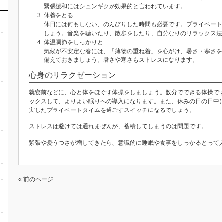
緊張緩和にはシュンギクが効果的と言われています。
休養をとる
休日には何もしない、のんびりした時間も必要です。プライベート
しょう。音楽を聴いたり、散歩をしたり、自分なりのリラックス法
体温調節をしっかりと
気候が不安定な春には、「薄物の重ね着」を心がけ、暑さ・寒さを
備えておきましょう。暑さや寒さもストレスになります。
心身のリラクゼーション
就寝前などに、心と体をほぐす体操をしましょう。数分でできる体操で
ックスして、よりよい眠りへの導入になります。また、休みの日の日中
実したプライベートタイムを過ごすスイッチになるでしょう。
ストレスは避けては通れまぜんが、蓄積してしまうのは問題です。
緊張や憂うつさが増してきたら、意識的に睡眠や食事をしっかるとって
« 前のページ