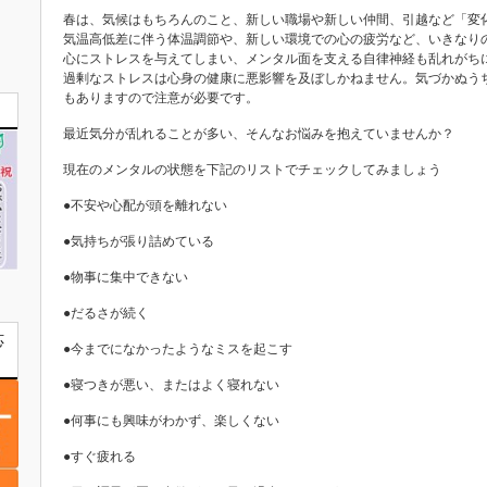
春は、気候はもちろんのこと、新しい職場や新しい仲間、引越など「変
気温高低差に伴う体温調節や、新しい環境での心の疲労など、いきなり
心にストレスを与えてしまい、メンタル面を支える自律神経も乱れがち
過剰なストレスは心身の健康に悪影響を及ぼしかねません。気づかぬう
もありますので注意が必要です。
最近気分が乱れることが多い、そんなお悩みを抱えていませんか？
現在のメンタルの状態を下記のリストでチェックしてみましょう
●不安や心配が頭を離れない
●気持ちが張り詰めている
●物事に集中できない
●だるさが続く
応
●今までになかったようなミスを起こす
●寝つきが悪い、またはよく寝れない
●何事にも興味がわかず、楽しくない
●すぐ疲れる