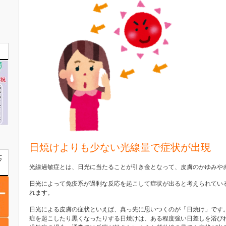
日焼けよりも少ない光線量で症状が出現
応
光線過敏症とは、日光に当たることが引き金となって、皮膚のかゆみや
日光によって免疫系が過剰な反応を起こして症状が出ると考えられてい
れます。
日光による皮膚の症状といえば、真っ先に思いつくのが「日焼け」です
症を起こしたり黒くなったりする日焼けは、ある程度強い日差しを浴び