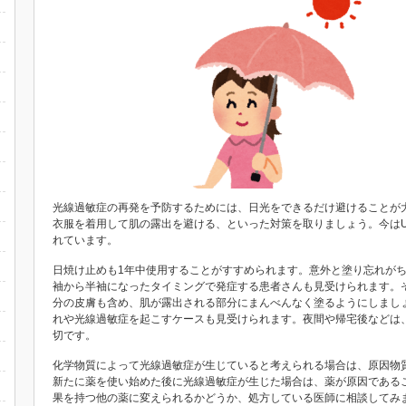
光線過敏症の再発を予防するためには、日光をできるだけ避けることが
衣服を着用して肌の露出を避ける、といった対策を取りましょう。今は
れています。
日焼け止めも1年中使用することがすすめられます。意外と塗り忘れが
袖から半袖になったタイミングで発症する患者さんも見受けられます。
分の皮膚も含め、肌が露出される部分にまんべんなく塗るようにしまし
れや光線過敏症を起こすケースも見受けられます。夜間や帰宅後などは
切です。
化学物質によって光線過敏症が生じていると考えられる場合は、原因物
新たに薬を使い始めた後に光線過敏症が生じた場合は、薬が原因である
果を持つ他の薬に変えられるかどうか、処方している医師に相談してみ