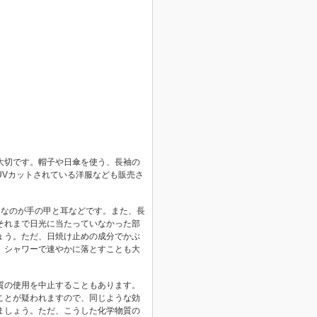
大切です。帽子や日傘を使う、長袖の
UVカットされている洋服なども販売さ
ちなのが手の甲と耳などです。また、長
それまで日光に当たっていなかった部
ょう。ただ、日焼け止めの成分でかぶ
、シャワーで速やかに落とすことも大
質の使用を中止することもあります。
ことが疑われますので、同じような効
ましょう。ただ、こうした化学物質の