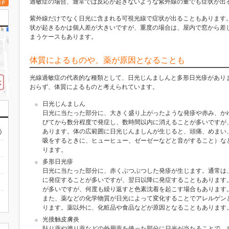
過敏症の場合、通常では反応が起きないような紫外線の量でも症状が出
紫外線だけでなく日光に含まれる可視光線で症状が出ることもあります
状が起きるかは個人差が大きいですが、重度の場合は、屋内で窓から差
まうケースもあります。
体質によるものや、薬が原因となることも
光線過敏症の代表的な種類として、日光じんましんと多形日光疹があり
おらず、体質によるものと考えられています。
日光じんましん
日光に当たった部分に、大きく盛り上がったような発疹や赤み、か
びてから数分程度で発症し、数時間以内に消えることが多いですが
う
あります。体の広範囲に日光じんましんが生じると、頭痛、めまい
吸をするときに、ヒューヒュー、ゼーゼーなどと音がすること）な
ります。
多形日光疹
日光に当たった部分に、赤くぶつぶつした発疹が生じます。通常は
に発症することが多いですが、翌日以降に発症することもあります
が多いですが、何度も繰り返すと色素沈着を起こす場合もあります
また、薬などの化学物質が日光によって変化することでアレルゲン
ります。薬以外に、化粧品や食品などが原因となることもあります
光接触皮膚炎
貼り薬や塗り薬などの外用薬を使った部分に日光が当たることで、