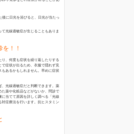
た後に日光を浴びると、日光が当たっ
って光線過敏症が生じることもありま
診を
！！
たり、何度も症状を繰り返したりする
とで症状が出るため、衣服で隠れず
見
スもあるかもしれません。早めに症状
ば、光線過敏症だと判断できます。薬
めた薬や化粧品などがないか、問診で
膚に当てて原因を詳しく調べる「光線
る対症療法を行います。抗ヒスタミン
と