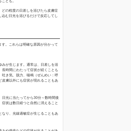
ることも。
。どの程度の日差しを浴びたら皮膚症
し込む日光を浴びるだけで反応してし
ます。これらは明確な原因が分かって
ゆみが生じます。通常は、日差しを浴
、長時間にわたって症状が続くことも
、吐き気、脱力、喘鳴（ぜんめい：呼
ど皮膚以外にも症状が現れることもあ
、日光に当たってから30分～数時間後
。症状は数日経つと自然に消えること
。
となり、光線過敏症が生じることもあ
。
赤みや発疹などの症状が出ることがあ