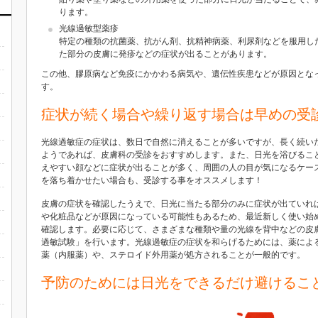
ります。
光線過敏型薬疹
特定の種類の抗菌薬、抗がん剤、抗精神病薬、利尿剤などを服用し
た部分の皮膚に発疹などの症状が出ることがあります。
この他、膠原病など免疫にかかわる病気や、遺伝性疾患などが原因とな
す。
症状が続く場合や繰り返す場合は早めの受
光線過敏症の症状は、数日で自然に消えることが多いですが、長く続い
ようであれば、皮膚科の受診をおすすめします。また、日光を浴びるこ
えやすい顔
などに症状が出ることが多く、周囲の人の目が気になるケー
を落ち着かせたい場合も、受診する事をオススメします！
皮膚の症状を確認したうえで、日光に当たる部分のみに症状が出ていれ
や化粧品などが原因になっている可能性もあるため、最近新しく使い始
確認します。必要に応じて、さまざまな種類や量の光線を背中などの皮
過敏試験」を行います。光線過敏症の症状を和らげるためには、薬によ
薬（内服薬）や、ステロイド外用薬が処方されることが一般的です。
予防のためには日光をできるだけ避けるこ