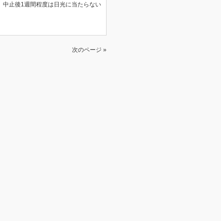
、中止後1週間程度は日光に当たらない
次のページ »